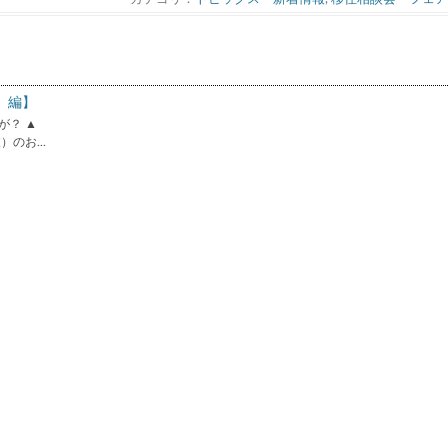
）編】
が？ ▲
のお...