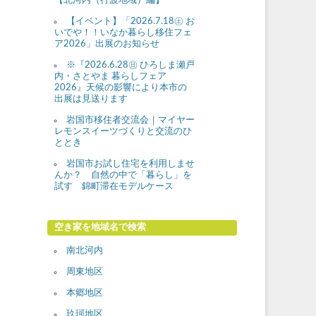
【北河内（行波地域）編】
【イベント】「2026.7.18㊏ お
いでや！！いなか暮らし移住フェ
ア2026」出展のお知らせ
※『2026.6.28㊐ ひろしま瀬戸
内・さとやま 暮らしフェア
2026』天候の影響により本市の
出展は見送ります
岩国市移住者交流会｜マイヤー
レモンスイーツづくりと交流のひ
ととき
岩国市お試し住宅を利用しませ
んか？ 自然の中で「暮らし」を
試す 錦町滞在モデルケース
空き家を地域名で検索
南北河内
周東地区
本郷地区
玖珂地区