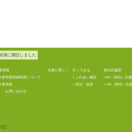
財源に開設しました
家情報
先輩に聞く！
行ってみる
移住応援団
空き家情報登録制度について
> ふれあい施設
>IJU（移住）応
空き家情報
> 宿泊・温泉
> IJU（移住）
お問い合わせ
012