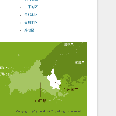
由宇地区
美和地区
美川地区
錦地区
援団について
応援団だより
Copyright （C） Iwakuni City All rights reserved.