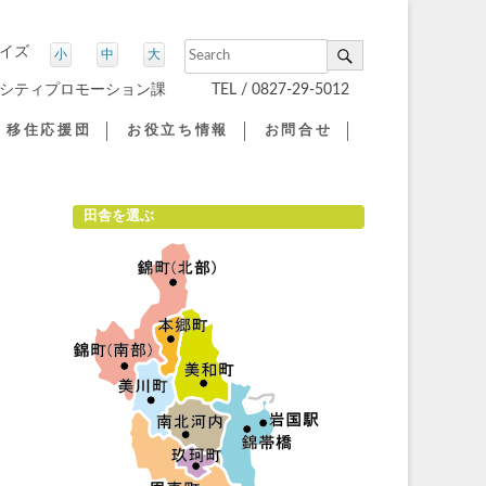
サイズ
小
中
大
シティプロモーション課 TEL / 0827-29-5012
移住応援団
お役立ち情報
お問合せ
IJU（移住）応援団について
岩国市の支援制度
IJU（移住）応援団だより
田舎暮らしのコツ
田舎を選ぶ
UJIターンパンフレット
お試し住宅体験【北河内】