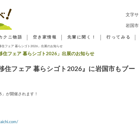
コ
文字
ン
テ
岩国市
ン
ツ
へ
カクニ物語
空き家情報
先輩に聞く！
行ってみる
ス
キ
空き家情報登録制度
ふれあい施設
 移住フェア 暮らシゴト2026」出展のお知らせ
ッ
プ
 移住フェア 暮らシゴト2026」出展のお知らせ
空き家情報
宿泊・温泉
縄 移住フェア 暮らシゴト2026』に岩国市もブー
26」が開催されます！
aichi.com/