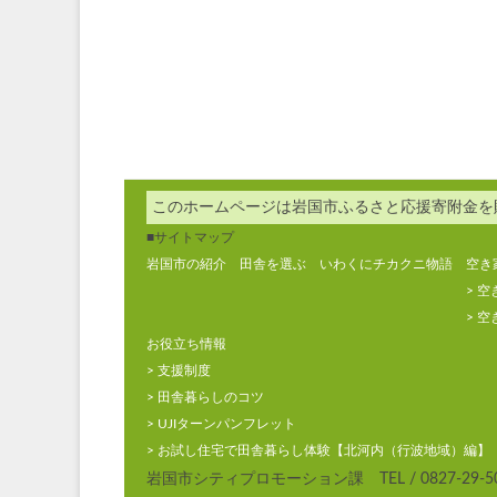
このホームページは岩国市ふるさと応援寄附金を
■サイトマップ
岩国市の紹介
田舎を選ぶ
いわくにチカクニ物語
空き
> 
> 
お役立ち情報
> 支援制度
> 田舎暮らしのコツ
> UJIターンパンフレット
> お試し住宅で田舎暮らし体験【北河内（行波地域）編】
岩国市シティプロモーション課 TEL / 0827-29-5