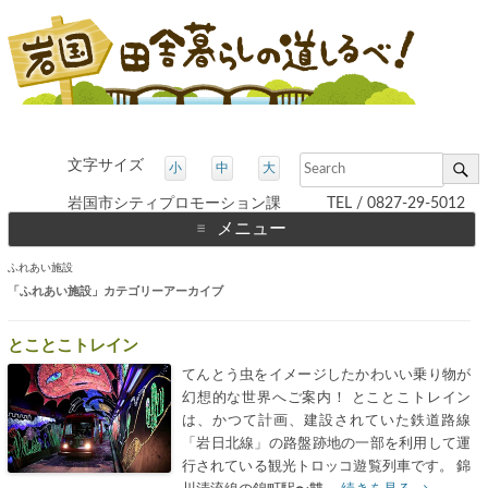
文字サイズ
小
中
大
岩国市シティプロモーション課 TEL / 0827-29-5012
メニュー
コ
ふれあい施設
ン
テ
「
ふれあい施設
」カテゴリーアーカイブ
ン
ツ
へ
とことこトレイン
ス
キ
てんとう虫をイメージしたかわいい乗り物が
ッ
プ
幻想的な世界へご案内！ とことこトレイン
は、かつて計画、建設されていた鉄道路線
「岩日北線」の路盤跡地の一部を利用して運
行されている観光トロッコ遊覧列車です。 錦