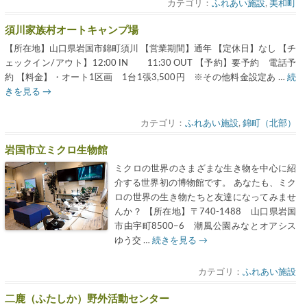
カテゴリ：
ふれあい施設
,
美和町
須川家族村オートキャンプ場
【所在地】山口県岩国市錦町須川 【営業期間】通年 【定休日】なし 【チ
ェックイン/アウト】12:00 IN 11:30 OUT 【予約】要予約 電話予
約 【料金】・オート1区画 1台1張3,500円 ※その他料金設定あ …
続
きを見る
→
カテゴリ：
ふれあい施設
,
錦町（北部）
岩国市立ミクロ生物館
ミクロの世界のさまざまな生き物を中心に紹
介する世界初の博物館です。 あなたも、ミク
ロの世界の生き物たちと友達になってみませ
んか？ 【所在地】〒740-1488 山口県岩国
市由宇町8500−6 潮風公園みなとオアシス
ゆう交 …
続きを見る
→
カテゴリ：
ふれあい施設
二鹿（ふたしか）野外活動センター