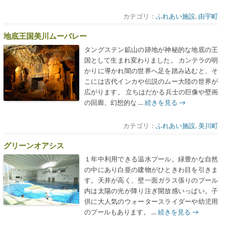
カテゴリ：
ふれあい施設
,
由宇町
地底王国美川ムーバレー
タングステン鉱山の跡地が神秘的な地底の王
国として生まれ変わりました。 カンテラの明
かりに導かれ闇の世界へ足を踏み込むと、そ
こには古代インカや伝説のムー大陸の世界が
広がります。 立ちはだかる兵士の巨像や壁画
の回廊、幻想的な …
続きを見る
→
カテゴリ：
ふれあい施設
,
美川町
グリーンオアシス
１年中利用できる温水プール。緑豊かな自然
の中にあり白亜の建物がひときわ目を引きま
す。天井が高く、壁一面ガラス張りのプール
内は太陽の光が降り注ぎ開放感いっぱい。子
供に大人気のウォータースライダーや幼児用
のプールもあります。 …
続きを見る
→