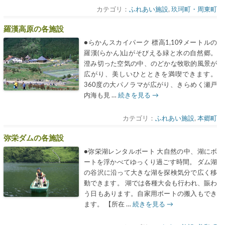
カテゴリ：
ふれあい施設
,
玖珂町・周東町
羅漢高原の各施設
●らかんスカイパーク 標高1,109メートルの
羅漢(らかん)山がそびえる緑と水の自然郷。
澄み切った空気の中、のどかな牧歌的風景が
広がり、美しいひとときを満喫できます。
360度の大パノラマが広がり、きらめく瀬戸
内海も見 …
続きを見る
→
カテゴリ：
ふれあい施設
,
本郷町
弥栄ダムの各施設
●弥栄湖レンタルボート 大自然の中、湖にボ
ートを浮かべてゆっくり過ごす時間。 ダム湖
の谷沢に沿って大きな湖を探検気分で広く移
動できます。 湖では各種大会も行われ、賑わ
う日もあります。自家用ボートの搬入もでき
ます。 【所在 …
続きを見る
→