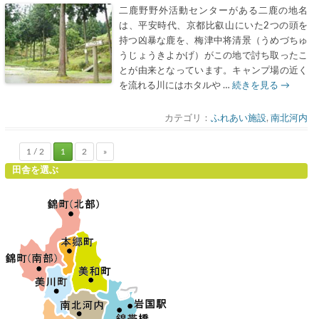
二鹿野野外活動センターがある二鹿の地名
は、平安時代、京都比叡山にいた2つの頭を
持つ凶暴な鹿を、梅津中将清景（うめづちゅ
うじょうきよかげ）がこの地で討ち取ったこ
とが由来となっています。キャンプ場の近く
を流れる川にはホタルや …
続きを見る
→
カテゴリ：
ふれあい施設
,
南北河内
1 / 2
1
2
»
田舎を選ぶ