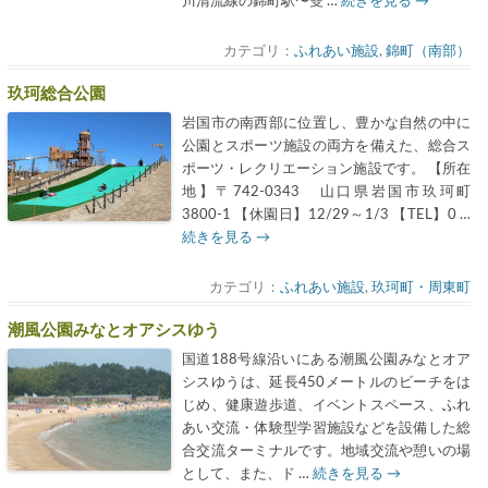
川清流線の錦町駅〜雙 …
続きを見る
→
カテゴリ：
ふれあい施設
,
錦町（南部）
玖珂総合公園
岩国市の南西部に位置し、豊かな自然の中に
公園とスポーツ施設の両方を備えた、総合ス
ポーツ・レクリエーション施設です。 【所在
地】〒742-0343 山口県岩国市玖珂町
3800-1 【休園日】12/29～1/3 【TEL】0 …
続きを見る
→
カテゴリ：
ふれあい施設
,
玖珂町・周東町
潮風公園みなとオアシスゆう
国道188号線沿いにある潮風公園みなとオア
シスゆうは、延長450メートルのビーチをは
じめ、健康遊歩道、イベントスペース、ふれ
あい交流・体験型学習施設などを設備した総
合交流ターミナルです。地域交流や憩いの場
として、また、ド …
続きを見る
→