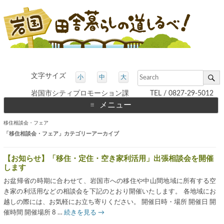
文字サイズ
小
中
大
岩国市シティプロモーション課 TEL / 0827-29-5012
メニュー
コ
移住相談会・フェア
ン
テ
「
移住相談会・フェア
」カテゴリーアーカイブ
ン
ツ
へ
【お知らせ】「移住・定住・空き家利活用」出張相談会を開催
ス
キ
します
ッ
プ
お盆帰省の時期に合わせて、岩国市への移住や中山間地域に所有する空
き家の利活用などの相談会を下記のとおり開催いたします。 各地域にお
越しの際には、お気軽にお立ち寄りください。 開催日時・場所 開催日 開
催時間 開催場所 8 …
続きを見る
→