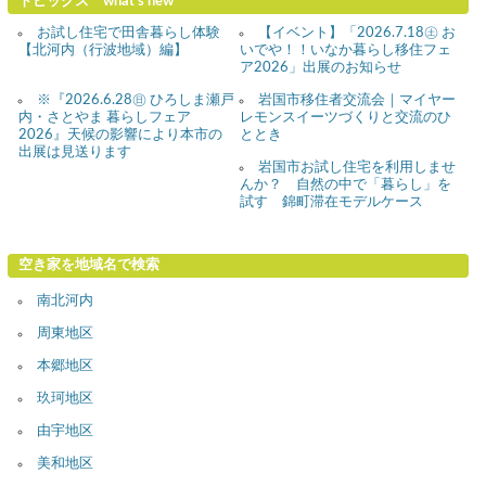
トピックス what's new
お試し住宅で田舎暮らし体験
【イベント】「2026.7.18㊏ お
【北河内（行波地域）編】
いでや！！いなか暮らし移住フェ
ア2026」出展のお知らせ
※『2026.6.28㊐ ひろしま瀬戸
岩国市移住者交流会｜マイヤー
内・さとやま 暮らしフェア
レモンスイーツづくりと交流のひ
2026』天候の影響により本市の
ととき
出展は見送ります
岩国市お試し住宅を利用しませ
んか？ 自然の中で「暮らし」を
試す 錦町滞在モデルケース
空き家を地域名で検索
南北河内
周東地区
本郷地区
玖珂地区
由宇地区
美和地区