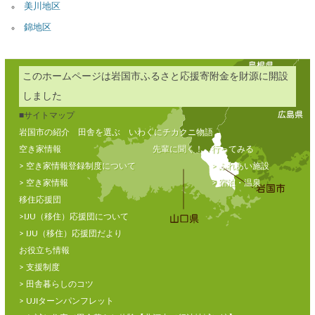
美川地区
錦地区
このホームページは岩国市ふるさと応援寄附金を財源に開設
しました
■サイトマップ
岩国市の紹介
田舎を選ぶ
いわくにチカクニ物語
空き家情報
先輩に聞く！
行ってみる
> 空き家情報登録制度について
> ふれあい施設
> 空き家情報
> 宿泊・温泉
移住応援団
>IJU（移住）応援団について
> IJU（移住）応援団だより
お役立ち情報
> 支援制度
> 田舎暮らしのコツ
> UJIターンパンフレット