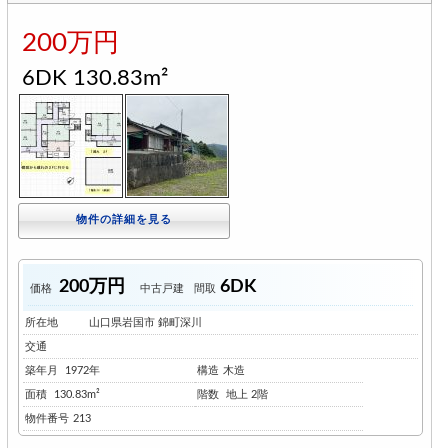
200万円
6DK 130.83m²
物件の詳細を見る
200万円
6DK
価格
中古戸建
間取
所在地
山口県岩国市 錦町深川
交通
築年月
1972年
構造
木造
面積
130.83m²
階数
地上 2階
物件番号
213