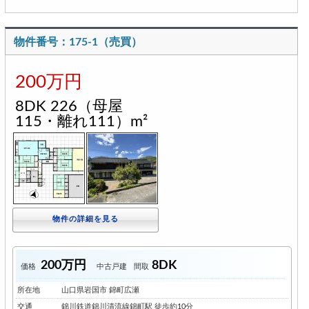
物件番号：175-1（売買）
200万円
8DK 226（母屋
115・離れ111）m²
物件の詳細を見る
200万円
8DK
価格
中古戸建
間取
所在地
山口県岩国市 錦町広瀬
交通
錦川鉄道錦川清流線錦町駅 徒歩約10分