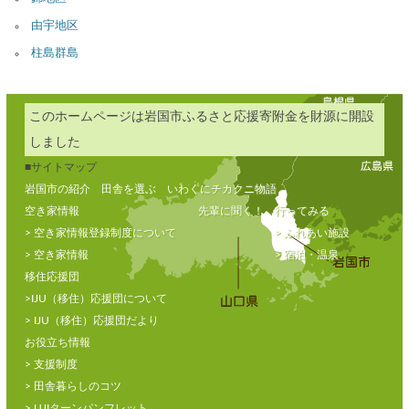
由宇地区
柱島群島
このホームページは岩国市ふるさと応援寄附金を財源に開設
しました
■サイトマップ
岩国市の紹介
田舎を選ぶ
いわくにチカクニ物語
空き家情報
先輩に聞く！
行ってみる
> 空き家情報登録制度について
> ふれあい施設
> 空き家情報
> 宿泊・温泉
移住応援団
>IJU（移住）応援団について
> IJU（移住）応援団だより
お役立ち情報
> 支援制度
> 田舎暮らしのコツ
> UJIターンパンフレット