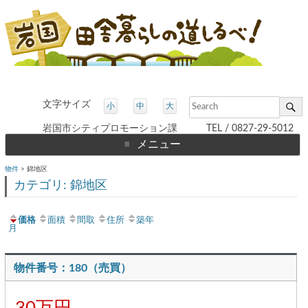
文字サイズ
小
中
大
岩国市シティプロモーション課 TEL / 0827-29-5012
メニュー
コ
物件
>
錦地区
ン
テ
カテゴリ: 錦地区
ン
ツ
へ
ス
価格
面積
間取
住所
築年
キ
月
ッ
プ
物件番号：180（売買）
30万円