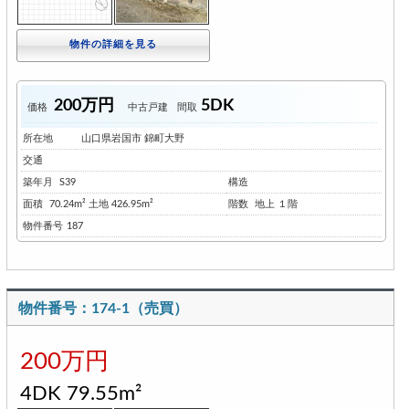
物件の詳細を見る
200万円
5DK
価格
中古戸建
間取
所在地
山口県岩国市 錦町大野
交通
築年月
S39
構造
面積
70.24m² 土地 426.95m²
階数
地上 １階
物件番号
187
物件番号：174-1（売買）
200万円
4DK 79.55m²