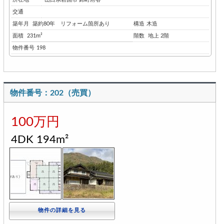
交通
築年月
築約80年 リフォーム箇所あり
構造
木造
面積
231m²
階数
地上 2階
物件番号
198
物件番号：202（売買）
100万円
4DK 194m²
物件の詳細を見る