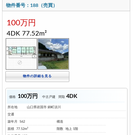
物件番号：188（売買）
100万円
4DK 77.52m²
物件の詳細を見る
100万円
4DK
価格
中古戸建
間取
所在地
山口県岩国市 錦町須川
交通
築年月
S62
構造
面積
77.52m²
階数
地上 1階