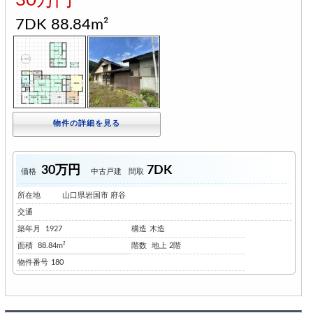
7DK 88.84m²
物件の詳細を見る
30万円
7DK
価格
中古戸建
間取
所在地
山口県岩国市 府谷
交通
築年月
1927
構造
木造
面積
88.84m²
階数
地上 2階
物件番号
180