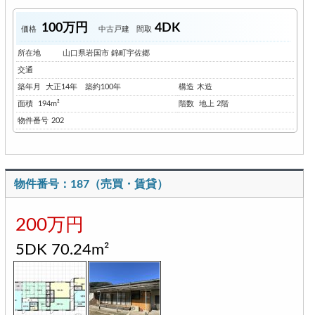
100万円
4DK
価格
中古戸建
間取
所在地
山口県岩国市 錦町宇佐郷
交通
築年月
大正14年 築約100年
構造
木造
面積
194m²
階数
地上 2階
物件番号
202
物件番号：187（売買・賃貸）
200万円
5DK 70.24m²