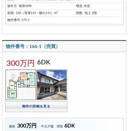
築年月
昭和30年
構造
木造
面積
226（母屋115・離れ111）m²
階数
地上 2階
物件番号
175-1
物件番号：166-1（売買）
6DK
300万円
物件の詳細を見る
300万円
6DK
価格
中古戸建
間取