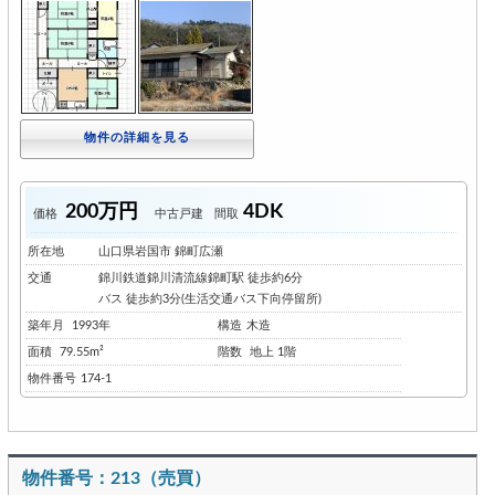
物件の詳細を見る
200万円
4DK
価格
中古戸建
間取
所在地
山口県岩国市 錦町広瀬
交通
錦川鉄道錦川清流線錦町駅 徒歩約6分
バス 徒歩約3分(生活交通バス下向停留所)
築年月
1993年
構造
木造
面積
79.55m²
階数
地上 1階
物件番号
174-1
物件番号：213（売買）