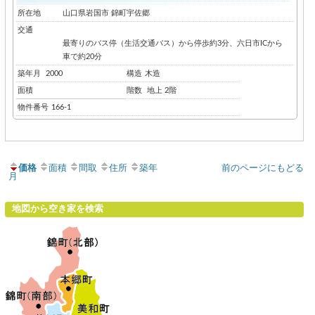
所在地
山口県岩国市 錦町宇佐郷
交通
最寄りのバス停（生活交通バス）から停歩約3分、六日市ICから
車で約20分
築年月
2000
構造
木造
面積
階数
地上 2階
物件番号
166-1
価格
面積
間取
住所
築年
前のページにもどる
月
地図から空き家を検索