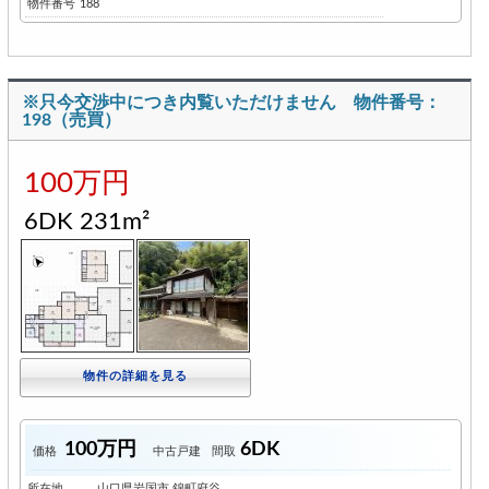
物件番号
188
※只今交渉中につき内覧いただけません 物件番号：
198（売買）
100万円
6DK 231m²
物件の詳細を見る
100万円
6DK
価格
中古戸建
間取
所在地
山口県岩国市 錦町府谷