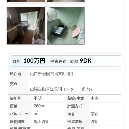
100万円
9DK
価格
中古戸建
間取
山口県岩国市周東町祖生
所在地
交通
山陽自動車道玖珂インター 約6分
不明
中古
築年月
新築/中古
280m²
面積
計測方式
m²
南西
バルコニー
向き
地上2階
2階
建物階数
部屋階数