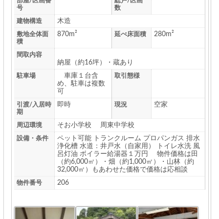
部屋/区画番
総戸/区画
号
数
木造
建物構造
870m²
280m²
敷地全体面
延べ床面積
積
間取内容
納屋（約16坪）・蔵あり
車庫１台含
駐車場
取引態様
め、駐車は複数
可
即時
空家
引渡/入居時
現況
期
そお小学校 周東中学校
周辺環境
ペット可能 トランクルーム プロパンガス 排水
設備・条件
浄化槽 水道：井戸水（自家用） トイレ水洗 風
呂灯油 ボイラー給湯器１万円 物件価格は田
（約6,000㎡）・畑（約1,000㎡）・山林（約
32,000㎡）もあわせた価格で価格は応相談
206
物件番号