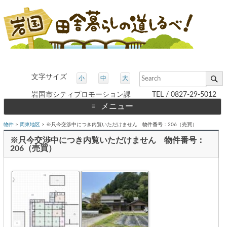
文字サイズ
小
中
大
岩国市シティプロモーション課 TEL / 0827-29-5012
メニュー
コ
物件
>
周東地区
>
※只今交渉中につき内覧いただけません 物件番号：206（売買）
ン
テ
※只今交渉中につき内覧いただけません 物件番号：
ン
ツ
206（売買）
へ
ス
キ
ッ
プ