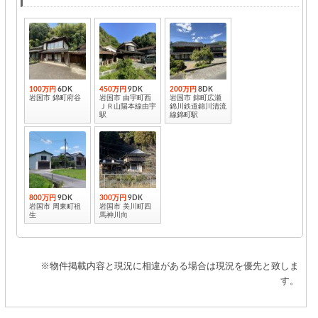
100万円
6DK
450万円
9DK
200万円
8DK
岩国市 錦町府谷
岩国市 由宇町西
岩国市 錦町広瀬
ＪＲ山陽本線由宇
錦川鉄道錦川清流
駅
線錦町駅
800万円
9DK
300万円
9DK
岩国市 周東町祖
岩国市 美川町四
生
馬神川向
※物件掲載内容と現況に相違がある場合は現況を優先と致しま
す。