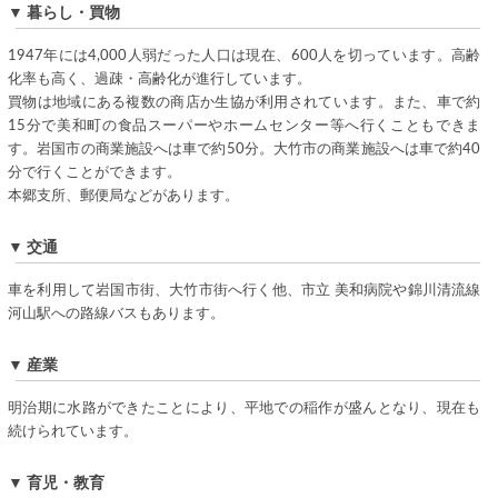
▼ 暮らし・買物
1947年には4,000人弱だった人口は現在、600人を切っています。高齢
化率も高く、過疎・高齢化が進行しています。
買物は地域にある複数の商店か生協が利用されています。また、車で約
15分で美和町の食品スーパーやホームセンター等へ行くこともできま
す。岩国市の商業施設へは車で約50分。大竹市の商業施設へは車で約40
分で行くことができます。
本郷支所、郵便局などがあります。
▼ 交通
車を利用して岩国市街、大竹市街へ行く他、市立 美和病院や錦川清流線
河山駅への路線バスもあります。
▼ 産業
明治期に水路ができたことにより、平地での稲作が盛んとなり、現在も
続けられています。
▼ 育児・教育