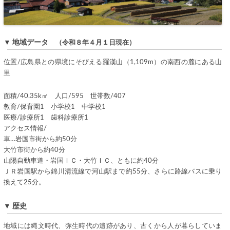
▼ 地域データ
（令和８年４月１日現在）
位置/広島県との県境にそびえる羅漢山（1,109m）の南西の麓にある山
里
面積/40.35k㎡ 人口/595 世帯数/407
教育/保育園1 小学校1 中学校1
医療/診療所1 歯科診療所1
アクセス情報/
車…岩国市街から約50分
大竹市街から約40分
山陽自動車道・岩国ＩＣ・大竹ＩＣ、ともに約40分
ＪＲ岩国駅から錦川清流線で河山駅まで約55分、さらに路線バスに乗り
換えて25分。
▼ 歴史
地域には縄文時代、弥生時代の遺跡があり、古くから人が暮らしていま