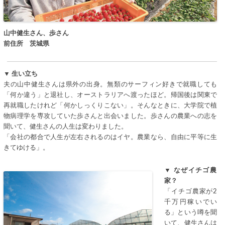
山中健生さん、歩さん
前住所 茨城県
▼ 生い立ち
夫の山中健生さんは県外の出身。無類のサーフィン好きで就職しても
「何か違う」と退社し、オーストラリアへ渡ったほど。帰国後は関東で
再就職したけれど「何かしっくりこない」。そんなときに、大学院で植
物病理学を専攻していた歩さんと出会いました。歩さんの農業への志を
聞いて、健生さんの人生は変わりました。
「会社の都合で人生が左右されるのはイヤ。農業なら、自由に平等に生
きてゆける」。
▼ なぜイチゴ農
家？
「イチゴ農家が2
千万円稼いでい
る」という噂を聞
いて、健生さんは