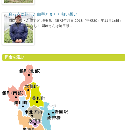
真っ赤に熟した由宇とまとと熱い想い
岡﨑昌秀さん 前住所 埼玉県 （取材年月日 2018（平成30）年11月16日）
▼ 農業に興味なし！ 岡﨑さんは埼玉県...
田舎を選ぶ