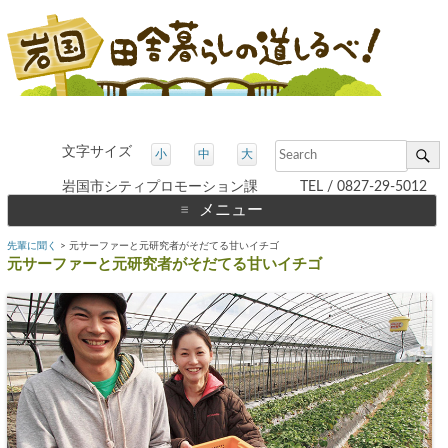
文字サイズ
小
中
大
岩国市シティプロモーション課 TEL / 0827-29-5012
メニュー
コ
先輩に聞く
>
元サーファーと元研究者がそだてる甘いイチゴ
ン
テ
元サーファーと元研究者がそだてる甘いイチゴ
ン
ツ
へ
ス
キ
ッ
プ