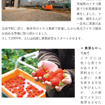
茨城県のイチゴ農
家で1年間農業研
修をしました。そ
の後、健生さんが
一足先に実家のあ
る由宇町に戻り、柳井市のイチゴ農家で研修しながら地元でイチゴ栽培
を始める準備に取り掛かりました。
そして2009年、2人は結婚し農業経営をスタートさせます。
▼ 農業をやっ
てみて
イチゴには
色々な育て方
があります。
肥料をたくさ
ん使い、大量
生産する方法
も学びました
が、「人の都
合でイチゴに
無理をさせた