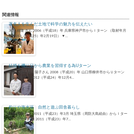
関連情報
著名人を生んだ土地で科学の魅力を伝えたい
末友 靖隆 さん 2006（平成18）年 兵庫県神戸市からＩターン （取材年月
日 2013（平成25）年2月19日） ▼...
結婚を機に父から農業を習得する為Uターン
梅岡 伊織さん、陽子さん 2008（平成20）年 山口県柳井市からＵターン
（取材年月日 2012（平成24）年12月4...
釣りや海水浴 自然と遊ぶ田舎暮らし
関根 美幸 さん 2011（平成23）年3月 埼玉県（周防大島経由）からＩター
ン （取材年月日 2011（平成23）年7...