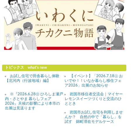
トピックス what's new
お試し住宅で田舎暮らし体験
【イベント】「2026.7.18㊏ お
【北河内（行波地域）編】
いでや！！いなか暮らし移住フェ
ア2026」出展のお知らせ
※『2026.6.28㊐ ひろしま瀬戸
岩国市移住者交流会｜マイヤー
内・さとやま 暮らしフェア
レモンスイーツづくりと交流のひ
2026』天候の影響により本市の
ととき
出展は見送ります
岩国市お試し住宅を利用しませ
んか？ 自然の中で「暮らし」を
試す 錦町滞在モデルケース