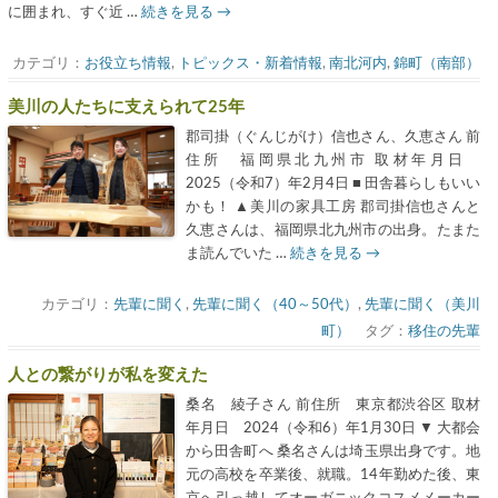
に囲まれ、すぐ近 …
続きを見る
→
カテゴリ：
お役立ち情報
,
トピックス・新着情報
,
南北河内
,
錦町（南部）
美川の人たちに支えられて25年
郡司掛（ぐんじがけ）信也さん、久恵さん 前
住所 福岡県北九州市 取材年月日
2025（令和7）年2月4日 ■ 田舎暮らしもいい
かも！ ▲美川の家具工房 郡司掛信也さんと
久恵さんは、福岡県北九州市の出身。たまた
ま読んでいた …
続きを見る
→
カテゴリ：
先輩に聞く
,
先輩に聞く（40～50代）
,
先輩に聞く（美川
町）
タグ：
移住の先輩
人との繋がりが私を変えた
桑名 綾子さん 前住所 東京都渋谷区 取材
年月日 2024（令和6）年1月30日 ▼ 大都会
から田舎町へ 桑名さんは埼玉県出身です。地
元の高校を卒業後、就職。14年勤めた後、東
京へ引っ越してオーガニックコスメメーカー