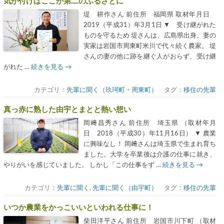
気が付けばここが第二のふるさとに
堤 耕作さん 前住所 福岡県 取材年月日
2019（平成31）年3月1日 ▼ 受け継がれた
ものを守るため 堤さんは、広島県出身。妻の
実家は岩国市周東町米川で代々続く農家。 堤
さんの妻の他に跡を継ぐ人がおらず、受け継
がれた …
続きを見る
→
カテゴリ：
先輩に聞く（玖珂町・周東町）
タグ：
移住の先輩
真っ赤に熟した由宇とまとと熱い想い
岡﨑昌秀さん 前住所 埼玉県 （取材年月
日 2018（平成30）年11月16日） ▼ 農業
に興味なし！ 岡﨑さんは埼玉県で生まれ育ち
ました。大学を卒業後は介護の仕事に就き、
やりがいを感じていました。 しかし「この仕事をず …
続きを見る
→
カテゴリ：
先輩に聞く
,
先輩に聞く（由宇町）
タグ：
移住の先輩
いつか農業をかっこいいといわれる仕事に！
柴田洋平さん 前住所 岩国市川下町 （取材