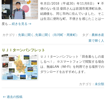
年月日/2018（平成30）年11月8日） ▼ 不
便のない生活 柴田さんは岩国市尾津町出身。
結婚後も、同じ市内に住んでいました。 そこ
は生活に便利な町。不便さを感じたことは一
度も …
続きを見る
→
カテゴリ：
先輩に聞く
,
先輩に聞く（玖珂町・周東町）
タグ：
農林水産
業で輝く人
ＵＪＩターンパンフレット
ＵＪＩターンパンフレット「田舎暮らしの道
しるべ！」 ※スマートフォンで閲覧する場合
は、無線LAN（Wi-Fi）を利用できる場所での
ダウンロードをおすすめします。
カテゴリ：
未分類
投
←
過去の投稿
稿
ナ