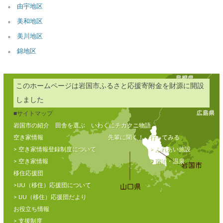
由宇地区
美和地区
美川地区
錦地区
このホームページは岩国市ふるさと応援寄附金を財源に開設
しました
■サイトマップ
岩国市の紹介
田舎を選ぶ
いわくにチカクニ物語
空き家情報
先輩に聞く！
行ってみる
> 空き家情報登録制度について
> ふれあい施設
> 空き家情報
> 宿泊・温泉
移住応援団
>IJU（移住）応援団について
> IJU（移住）応援団だより
お役立ち情報
> 支援制度