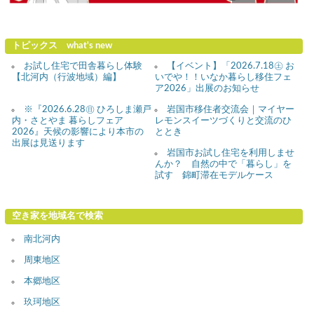
トピックス what's new
お試し住宅で田舎暮らし体験
【イベント】「2026.7.18㊏ お
【北河内（行波地域）編】
いでや！！いなか暮らし移住フェ
ア2026」出展のお知らせ
※『2026.6.28㊐ ひろしま瀬戸
岩国市移住者交流会｜マイヤー
内・さとやま 暮らしフェア
レモンスイーツづくりと交流のひ
2026』天候の影響により本市の
ととき
出展は見送ります
岩国市お試し住宅を利用しませ
んか？ 自然の中で「暮らし」を
試す 錦町滞在モデルケース
空き家を地域名で検索
南北河内
周東地区
本郷地区
玖珂地区