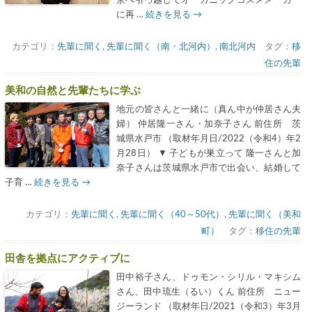
に再 …
続きを見る
→
カテゴリ：
先輩に聞く
,
先輩に聞く（南・北河内）
,
南北河内
タグ：
移
住の先輩
美和の自然と先輩たちに学ぶ
地元の皆さんと一緒に（真ん中が仲居さん夫
婦） 仲居隆一さん・加奈子さん 前住所 茨
城県水戸市 （取材年月日/2022（令和4）年2
月28日） ▼ 子どもが巣立って 隆一さんと加
奈子さんは茨城県水戸市で出会い、結婚して
子育 …
続きを見る
→
カテゴリ：
先輩に聞く
,
先輩に聞く（40～50代）
,
先輩に聞く（美和
町）
タグ：
移住の先輩
田舎を拠点にアクティブに
田中裕子さん、ドゥモン・シリル・マキシム
さん、田中琉生（るい）くん 前住所 ニュー
ジーランド （取材年日/2021（令和3）年3月