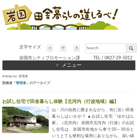
文字サイズ
小
中
大
岩国市シティプロモーション課 TEL / 0827-29-5012
メニュー
コ
Articles by: 管理者
ン
テ
投稿者「
管理者
」のアーカイブ
ン
ツ
へ
ス
お試し住宅で田舎暮らし体験【北河内（行波地域）編】
キ
ッ
山・川の自然に囲まれながら、街に近い田舎
プ
暮らしはいかが？ ▲お試し住宅「ゆかばん
家」（北河内） 岩国市北河内（行波）のお試
し住宅は、岩国市街地から車で20～30分と
いうとても便利な場所にありながら、深い緑