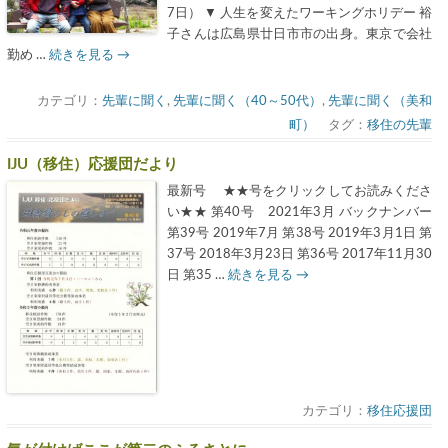
7日） ▼ 人生を変えたワーキングホリデー 裕
子さんは広島県廿日市市の出身。東京で会社
勤め …
続きを見る
→
カテゴリ：
先輩に聞く
,
先輩に聞く（40～50代）
,
先輩に聞く（美和
町）
タグ：
移住の先輩
IJU（移住）応援団だより
最新号 ★★号をクリックしてお読みくださ
い★★ 第40号 2021年3月 バックナンバー
第39号 2019年7月 第38号 2019年3月1日 第
37号 2018年3月23日 第36号 2017年11月30
日 第35 …
続きを見る
→
カテゴリ：
移住応援団