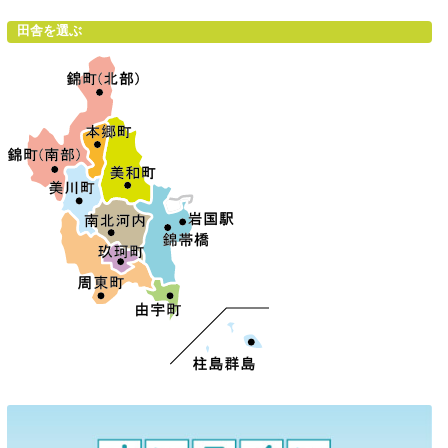
ビ
田舎を選ぶ
ゲ
ー
シ
ョ
ン