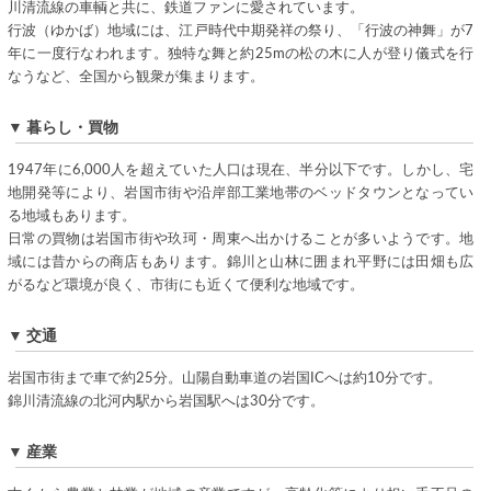
川清流線の車輌と共に、鉄道ファンに愛されています。
行波（ゆかば）地域には、江戸時代中期発祥の祭り、「行波の神舞」が7
年に一度行なわれます。独特な舞と約25mの松の木に人が登り儀式を行
なうなど、全国から観衆が集まります。
▼ 暮らし・買物
1947年に6,000人を超えていた人口は現在、半分以下です。しかし、宅
地開発等により、岩国市街や沿岸部工業地帯のベッドタウンとなってい
る地域もあります。
日常の買物は岩国市街や玖珂・周東へ出かけることが多いようです。地
域には昔からの商店もあります。錦川と山林に囲まれ平野には田畑も広
がるなど環境が良く、市街にも近くて便利な地域です。
▼ 交通
岩国市街まで車で約25分。山陽自動車道の岩国ICへは約10分です。
錦川清流線の北河内駅から岩国駅へは30分です。
▼ 産業