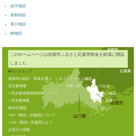
由宇地区
美和地区
美川地区
錦地区
このホームページは岩国市ふるさと応援寄附金を財源に開設
しました
■サイトマップ
岩国市の紹介
田舎を選ぶ
いわくにチカクニ物語
空き家情報
先輩に聞く！
行ってみる
> 空き家情報登録制度について
> ふれあい施設
> 空き家情報
> 宿泊・温泉
移住応援団
>IJU（移住）応援団について
> IJU（移住）応援団だより
お役立ち情報