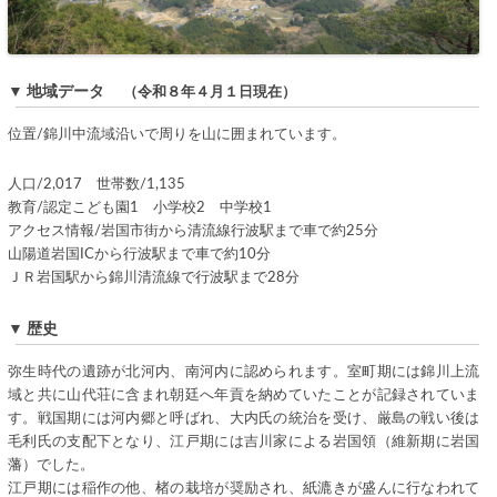
▼ 地域データ
（令和８年４月１日現在）
位置/錦川中流域沿いで周りを山に囲まれています。
人口/2,017 世帯数/1,135
教育/認定こども園1 小学校2 中学校1
アクセス情報/岩国市街から清流線行波駅まで車で約25分
山陽道岩国ICから行波駅まで車で約10分
ＪＲ岩国駅から錦川清流線で行波駅まで28分
▼ 歴史
弥生時代の遺跡が北河内、南河内に認められます。室町期には錦川上流
域と共に山代荘に含まれ朝廷へ年貢を納めていたことが記録されていま
す。戦国期には河内郷と呼ばれ、大内氏の統治を受け、厳島の戦い後は
毛利氏の支配下となり、江戸期には吉川家による岩国領（維新期に岩国
藩）でした。
江戸期には稲作の他、楮の栽培が奨励され、紙漉きが盛んに行なわれて