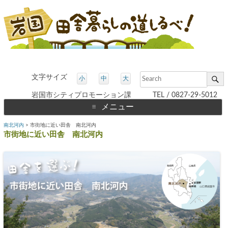
文字サイズ
小
中
大
岩国市シティプロモーション課 TEL / 0827-29-5012
メニュー
コ
南北河内
>
市街地に近い田舎 南北河内
ン
テ
市街地に近い田舎 南北河内
ン
ツ
へ
ス
キ
ッ
プ