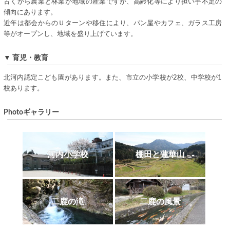
古くから農業と林業が地域の産業ですが、高齢化等により担い手不足の
傾向にあります。
近年は都会からのＵターンや移住により、パン屋やカフェ、ガラス工房
等がオープンし、地域を盛り上げています。
▼ 育児・教育
北河内認定こども園があります。また、市立の小学校が2校、中学校が1
校あります。
Photoギャラリー
河内小学校
棚田と蓮華山
二鹿の滝
二鹿の風景