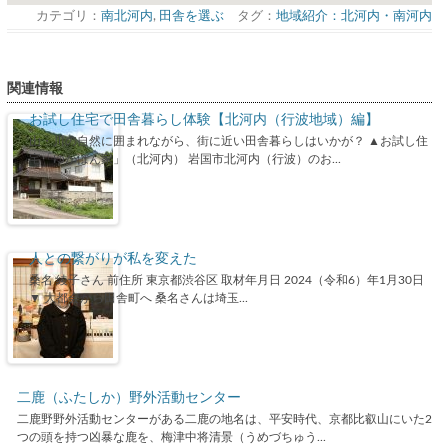
カテゴリ：
南北河内
,
田舎を選ぶ
タグ：
地域紹介：北河内・南河内
関連情報
お試し住宅で田舎暮らし体験【北河内（行波地域）編】
山・川の自然に囲まれながら、街に近い田舎暮らしはいかが？ ▲お試し住
宅「ゆかばん家」（北河内） 岩国市北河内（行波）のお...
人との繋がりが私を変えた
桑名 綾子さん 前住所 東京都渋谷区 取材年月日 2024（令和6）年1月30日
▼ 大都会から田舎町へ 桑名さんは埼玉...
二鹿（ふたしか）野外活動センター
二鹿野野外活動センターがある二鹿の地名は、平安時代、京都比叡山にいた2
つの頭を持つ凶暴な鹿を、梅津中将清景（うめづちゅう...