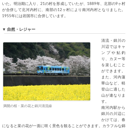
いた。明治期に入り、21の村を形成していたが、1889年、北部の9ヶ村
が合併して北河内村に、南部の12ヶ村により南河内村となりました。
1955年には岩国市に合併しています。
▼ 自然・レジャー
清流・錦川の
川辺ではキャ
ンプや鮎釣
り、カヌー等
を楽しむこと
ができます。
また、河内蓮
華山など、軽
登山に適した
山が連なりま
す。
満開の桜・菜の花と錦川清流線
南河内駅から
錦川の川辺に
かけては、春
になると菜の花が一面に咲く景色を観ることができます。カラフルな錦