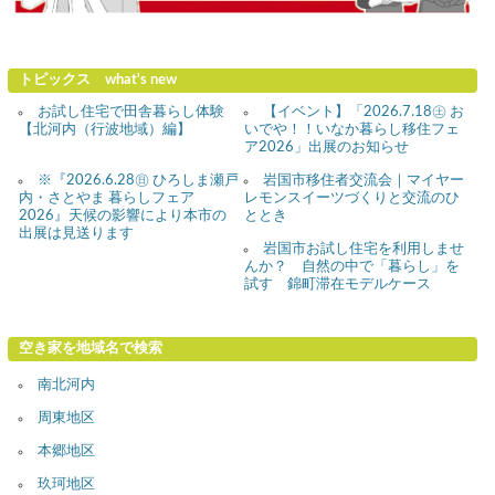
トピックス what's new
お試し住宅で田舎暮らし体験
【イベント】「2026.7.18㊏ お
【北河内（行波地域）編】
いでや！！いなか暮らし移住フェ
ア2026」出展のお知らせ
※『2026.6.28㊐ ひろしま瀬戸
岩国市移住者交流会｜マイヤー
内・さとやま 暮らしフェア
レモンスイーツづくりと交流のひ
2026』天候の影響により本市の
ととき
出展は見送ります
岩国市お試し住宅を利用しませ
んか？ 自然の中で「暮らし」を
試す 錦町滞在モデルケース
空き家を地域名で検索
南北河内
周東地区
本郷地区
玖珂地区